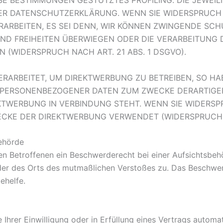
IESE BESTIMMUNGEN GESTÜTZTES PROFILING. DIE JEWEI
SER DATENSCHUTZERKLÄRUNG. WENN SIE WIDERSPRUCH 
ARBEITEN, ES SEI DENN, WIR KÖNNEN ZWINGENDE SC
 UND FREIHEITEN ÜBERWIEGEN ODER DIE VERARBEITUN
(WIDERSPRUCH NACH ART. 21 ABS. 1 DSGVO).
ARBEITET, UM DIREKTWERBUNG ZU BETREIBEN, SO HAB
 PERSONENBEZOGENER DATEN ZUM ZWECKE DERARTIGER
REKTWERBUNG IN VERBINDUNG STEHT. WENN SIE WIDER
CKE DER DIREKTWERBUNG VERWENDET (WIDERSPRUCH NA
behörde
n Betroffenen ein Beschwerderecht bei einer Aufsichtsbehö
oder des Orts des mutmaßlichen Verstoßes zu. Das Beschwe
ehelfe.
Ihrer Einwilligung oder in Erfüllung eines Vertrags automati